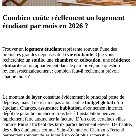
Combien coûte réellement un logement
étudiant par mois en 2026 ?
Trouver un
logement étudiant
représente souvent l’une des
premières grandes dépenses de la
vie étudiante
. Que vous
recherchiez un
studio
, une
chambre
en
colocation
, une
résidence
étudiante
ou un appartement dans le parc privé, une question
revient systématiquement : combien faut-il réellement prévoir
chaque mois ?
Le montant du
loyer
constitue évidemment le principal poste de
dépense, mais il ne résume pas à lui seul le
budget global
d’un
étudiant. Charges,
assurance habitation
, abonnement internet,
dépôt de garantie ou encore frais liés à l’installation peuvent
rapidement faire augmenter la facture. D’un côté, certaines villes
comme
Paris
affichent des tarifs particulièrement élevés. De l’autre,
des villes étudiantes comme Saint-Étienne ou Clermont-Ferrand
permettent souvent de se loger à un coût plus accessible.