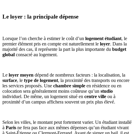
Le loyer : la principale dépense
Lorsque l’on cherche à estimer le coût d’un
logement étudiant
, le
premier élément pris en compte est naturellement le
loyer
. Dans la
majorité des cas, il représente la part la plus importante du
budget
global
consacré au logement.
Le
loyer moyen
dépend de nombreux facteurs : la localisation, la
surface
, le
type de logement
, la proximité des transports ou encore
les services proposés. Une
chambre simple
en résidence ou en
colocation sera généralement moins coûteuse qu’un
studio
individuel. De même, un logement situé en
centre ville
ou à
proximité d’un campus affichera souvent un prix plus élevé.
Selon les villes, le montant peut fortement varier. Un étudiant installé
à
Paris
ne fera pas face aux mêmes dépenses qu’un étudiant vivant
à Saint-Étienne ou Clermont-Ferrand. Avant de signer un bail, il est