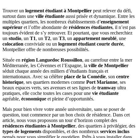
Trouver un
logement étudiant à Montpellier
peut relever du défi,
surtout dans une
ville étudiante
aussi prisée et dynamique. Entre les
multiples quartiers, les nombreux établissements d’
enseignement
supérieur
et l’offre abondante de
résidences étudiantes
, il n’est pas
toujours évident de s’y retrouver. Et pourtant, que vous recherchiez
un
studio
, un
T1
, un
T2
, un
T3
, un
appartement meublé
, une
colocation
conviviale ou un
logement étudiant courte durée
,
Montpellier offre de nombreuses possibilités.
Située en
région Languedoc Roussillon
, au carrefour entre la mer
Méditerranée, les Cévennes et l’Espagne, la
ville de Montpellier
séduit chaque année des milliers d’étudiants français et
internationaux. Avec sa célèbre
place de la Comédie
, son
centre
historique
, ses quartiers modernes comme
Port Marianne
, ses
beaux espaces verts, ses avenues et ses lignes de
tramway
ultra
pratiques, elle coche toutes les cases pour une
vie étudiante
agréable,
économique
et pleine d’opportunités.
Mais pour bien vivre votre année universitaire, sans se poser de
question, tout commence par un bon choix de résidence. Dans cet
article, nous vous proposons un tour d’horizon complet des
résidences étudiantes à Montpellier
, des quartiers à privilégier, des
types de logements
disponibles, et des nombreux
services inclus
pensés pour vous simplifier le quotidien. Prêts à vous installer dans