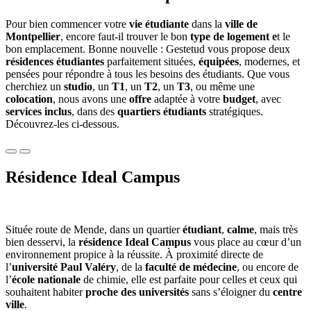
Pour bien commencer votre
vie étudiante
dans la
ville de
Montpellier
, encore faut-il trouver le bon
type de logement e
t le
bon emplacement. Bonne nouvelle : Gestetud vous propose deux
résidences étudiantes
parfaitement situées,
équipées
, modernes, et
pensées pour répondre à tous les besoins des étudiants. Que vous
cherchiez un
studio
, un
T1
, un
T2
, un
T3
, ou même une
colocation
, nous avons une
offre
adaptée à votre
budget
, avec
services inclus
, dans des
quartiers étudiants
stratégiques.
Découvrez-les ci-dessous.
Résidence Ideal Campus
Située route de Mende, dans un quartier
étudiant
,
calme
, mais très
bien desservi, la
résidence Ideal Campus
vous place au cœur d’un
environnement propice à la réussite. À proximité directe de
l’
université Paul Valéry
, de la
faculté de médecine
, ou encore de
l’
école nationale
de chimie, elle est parfaite pour celles et ceux qui
souhaitent habiter
proche des universités
sans s’éloigner du
centre
ville
.