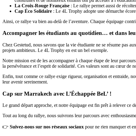
construites et de nombreux enfants ont pu accéder à l’éducation
La Croix-Rouge Française
: Le rallye permet aussi de récolte
Cap Éco Solidaire
: Le 4L Trophy adopte une démarche écorespon
Ainsi, ce rallye va bien au-delà de l’aventure. Chaque équipage contri
Accompagner les étudiants au quotidien… et dans leur
Chez Gestetud, nous savons que la vie étudiante ne se résume pas aux 
projets ambitieux. Le 4L Trophy en est un bel exemple.
Notre mission est de les accompagner à chaque étape de leur parcours.
la persévérance et l’esprit de solidarité. Ces valeurs sont au cœur de 
Enfin, tout comme ce rallye exige rigueur, organisation et entraide, no
leur avenir sereinement.
Cap sur Marrakech avec L’Échappée BeL’ !
Le grand départ approche, et notre équipage est fin prêt à relever ce d
Tout au long du rallye, nous suivrons leur parcours avec enthousiasme
👉
Suivez-nous sur nos réseaux sociaux
pour ne rien manquer et en