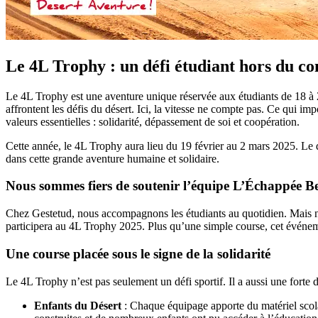
Le 4L Trophy : un défi étudiant hors du 
Le 4L Trophy est une aventure unique réservée aux étudiants de 18 à 
affrontent les défis du désert. Ici, la vitesse ne compte pas. Ce qui im
valeurs essentielles : solidarité, dépassement de soi et coopération.
Cette année, le 4L Trophy aura lieu du 19 février au 2 mars 2025. Le dé
dans cette grande aventure humaine et solidaire.
Nous sommes fiers de soutenir l’équipe L’Échappée B
Chez Gestetud, nous accompagnons les étudiants au quotidien. Mais no
participera au 4L Trophy 2025. Plus qu’une simple course, cet événeme
Une course placée sous le signe de la solidarité
Le 4L Trophy n’est pas seulement un défi sportif. Il a aussi une forte
Enfants du Désert
: Chaque équipage apporte du matériel scolai