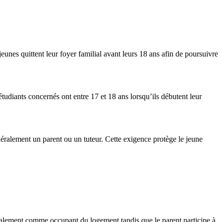
nes quittent leur foyer familial avant leurs 18 ans afin de poursuivre
udiants concernés ont entre 17 et 18 ans lorsqu’ils débutent leur
néralement un parent ou un tuteur. Cette exigence protège le jeune
ralement comme occupant du logement tandis que le parent participe à