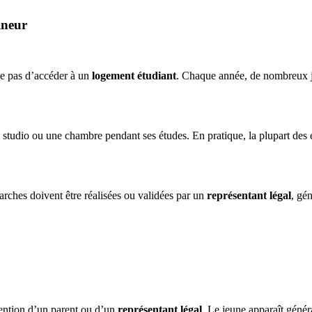
ineur
he pas d’accéder à un
logement étudiant
. Chaque année, de nombreux jeu
studio ou une chambre pendant ses études. En pratique, la plupart des ét
arches doivent être réalisées ou validées par un
représentant légal
, gé
vention d’un parent ou d’un
représentant légal
. Le jeune apparaît géné