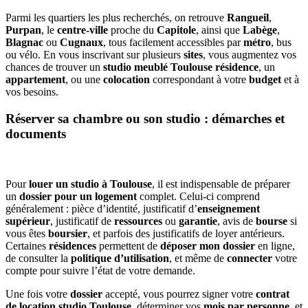
Parmi les quartiers les plus recherchés, on retrouve
Rangueil
,
Purpan
, le
centre-ville
proche du
Capitole
, ainsi que
Labège
,
Blagnac
ou
Cugnaux
, tous facilement accessibles par
métro
, bus
ou vélo. En vous inscrivant sur plusieurs
sites
, vous augmentez vos
chances de trouver un
studio meublé Toulouse résidence
, un
appartement
, ou une
colocation
correspondant à votre
budget
et à
vos besoins.
Réserver sa chambre ou son studio : démarches et
documents
Pour
louer un studio à Toulouse
, il est indispensable de préparer
un
dossier pour un logement
complet. Celui-ci comprend
généralement : pièce d’identité, justificatif d’
enseignement
supérieur
, justificatif de
ressources
ou
garantie
, avis de
bourse
si
vous êtes
boursier
, et parfois des justificatifs de loyer antérieurs.
Certaines
résidences
permettent de
déposer mon dossier
en ligne,
de consulter la
politique d’utilisation
, et même de
connecter
votre
compte pour suivre l’état de votre demande.
Une fois votre
dossier
accepté, vous pourrez signer votre
contrat
de location studio Toulouse
, déterminer vos
mois par personne
, et