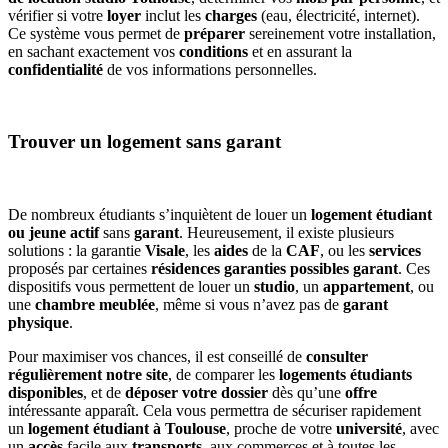
vérifier si votre
loyer
inclut les
charges
(eau, électricité, internet).
Ce système vous permet de
préparer
sereinement votre installation,
en sachant exactement vos
conditions
et en assurant la
confidentialité
de vos informations personnelles.
Trouver un logement sans garant
De nombreux étudiants s’inquiètent de louer un
logement étudiant
ou jeune actif
sans
garant
. Heureusement, il existe plusieurs
solutions : la garantie
Visale
, les
aides
de la
CAF
, ou les
services
proposés par certaines
résidences garanties possibles garant
. Ces
dispositifs vous permettent de louer un
studio
, un
appartement
, ou
une
chambre meublée
, même si vous n’avez pas de
garant
physique
.
Pour maximiser vos chances, il est conseillé de
consulter
régulièrement notre site
, de comparer les
logements étudiants
disponibles
, et de
déposer votre dossier
dès qu’une
offre
intéressante apparaît. Cela vous permettra de sécuriser rapidement
un
logement étudiant à Toulouse
, proche de votre
université
, avec
un
accès
facile aux
transports
, aux commerces et à toutes les