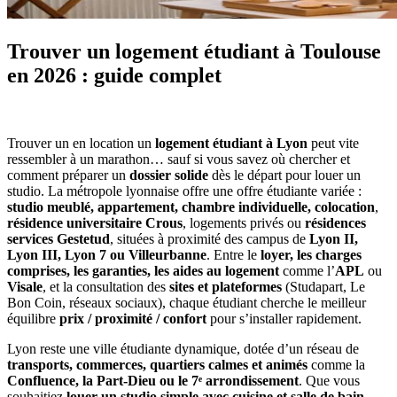
Trouver un logement étudiant à Toulouse
en 2026 : guide complet
Trouver un en location un
logement étudiant à Lyon
peut vite
ressembler à un marathon… sauf si vous savez où chercher et
comment préparer un
dossier solide
dès le départ pour louer un
studio. La métropole lyonnaise offre une offre étudiante variée :
studio meublé, appartement, chambre individuelle, colocation
,
résidence universitaire Crous
, logements privés ou
résidences
services Gestetud
, situées à proximité des campus de
Lyon II,
Lyon III, Lyon 7 ou Villeurbanne
. Entre le
loyer, les charges
comprises, les garanties, les aides au logement
comme l’
APL
ou
Visale
, et la consultation des
sites et plateformes
(Studapart, Le
Bon Coin, réseaux sociaux), chaque étudiant cherche le meilleur
équilibre
prix / proximité / confort
pour s’installer rapidement.
Lyon reste une ville étudiante dynamique, dotée d’un réseau de
transports, commerces, quartiers calmes et animés
comme la
Confluence, la Part-Dieu ou le 7ᵉ arrondissement
. Que vous
souhaitiez
louer un studio simple avec cuisine et salle de bain