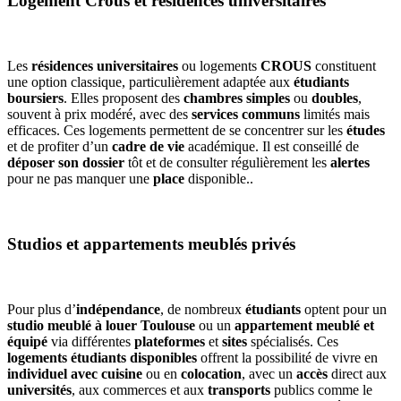
Logement Crous et résidences universitaires
Les
résidences universitaires
ou logements
CROUS
constituent
une option classique, particulièrement adaptée aux
étudiants
boursiers
. Elles proposent des
chambres simples
ou
doubles
,
souvent à prix modéré, avec des
services communs
limités mais
efficaces. Ces logements permettent de se concentrer sur les
études
et de profiter d’un
cadre de vie
académique. Il est conseillé de
déposer son dossier
tôt et de consulter régulièrement les
alertes
pour ne pas manquer une
place
disponible..
Studios et appartements meublés privés
Pour plus d’
indépendance
, de nombreux
étudiants
optent pour un
studio meublé à louer Toulouse
ou un
appartement meublé et
équipé
via différentes
plateformes
et
sites
spécialisés. Ces
logements étudiants disponibles
offrent la possibilité de vivre en
individuel avec cuisine
ou en
colocation
, avec un
accès
direct aux
universités
, aux commerces et aux
transports
publics comme le