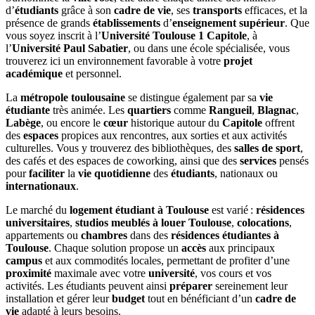
d’
étudiants
grâce à son
cadre de vie
, ses
transports
efficaces, et la
présence de grands
établissements
d’
enseignement supérieur
. Que
vous soyez inscrit à l’
Université Toulouse 1 Capitole
, à
l’
Université Paul Sabatier
, ou dans une école spécialisée, vous
trouverez ici un environnement favorable à votre
projet
académique
et personnel.
La
métropole toulousaine
se distingue également par sa
vie
étudiante
très animée. Les
quartiers
comme
Rangueil
,
Blagnac
,
Labège
, ou encore le
cœur
historique autour du
Capitole
offrent
des
espaces
propices aux rencontres, aux sorties et aux activités
culturelles. Vous y trouverez des bibliothèques, des
salles de sport
,
des cafés et des espaces de coworking, ainsi que des
services
pensés
pour
faciliter
la
vie quotidienne
des
étudiants
, nationaux ou
internationaux
.
Le marché du
logement étudiant à Toulouse
est varié :
résidences
universitaires
,
studios meublés à louer Toulouse
,
colocations
,
appartements ou
chambres
dans des
résidences étudiantes à
Toulouse
. Chaque solution propose un
accès
aux principaux
campus
et aux commodités locales, permettant de profiter d’une
proximité
maximale avec votre
université
, vos cours et vos
activités. Les étudiants peuvent ainsi
préparer
sereinement leur
installation et gérer leur
budget
tout en bénéficiant d’un
cadre de
vie
adapté à leurs besoins.