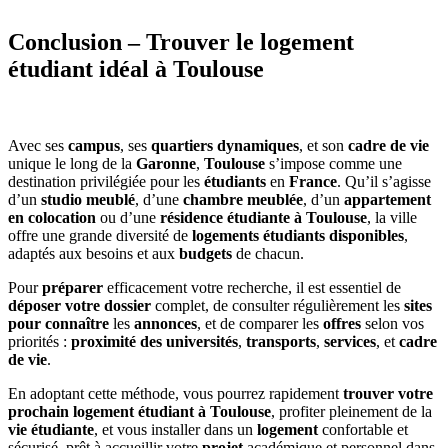
Conclusion – Trouver le logement
étudiant idéal à Toulouse
Avec ses
campus
, ses
quartiers dynamiques
, et son
cadre de vie
unique le long de la
Garonne
,
Toulouse
s’impose comme une
destination privilégiée pour les
étudiants
en
France
. Qu’il s’agisse
d’un
studio meublé
, d’une
chambre meublée
, d’un
appartement
en colocation
ou d’une
résidence étudiante à Toulouse
, la ville
offre une grande diversité de
logements étudiants disponibles
,
adaptés aux besoins et aux
budgets
de chacun.
Pour
préparer
efficacement votre recherche, il est essentiel de
déposer votre dossier
complet, de consulter régulièrement les
sites
pour connaître
les
annonces
, et de comparer les
offres
selon vos
priorités :
proximité des universités
,
transports
,
services
, et
cadre
de vie
.
En adoptant cette méthode, vous pourrez rapidement
trouver votre
prochain logement étudiant à Toulouse
, profiter pleinement de la
vie étudiante
, et vous installer dans un
logement
confortable et
sécurisé, prêt à accueillir votre
projet
académique et personnel dans