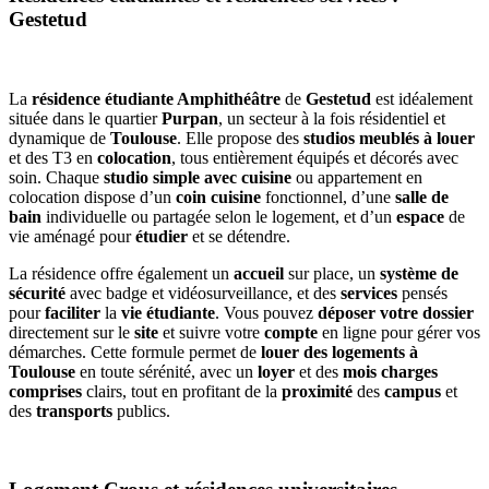
Gestetud
La
résidence étudiante Amphithéâtre
de
Gestetud
est idéalement
située dans le quartier
Purpan
, un secteur à la fois résidentiel et
dynamique de
Toulouse
. Elle propose des
studios meublés à louer
et des T3 en
colocation
, tous entièrement équipés et décorés avec
soin. Chaque
studio simple avec cuisine
ou appartement en
colocation dispose d’un
coin cuisine
fonctionnel, d’une
salle de
bain
individuelle ou partagée selon le logement, et d’un
espace
de
vie aménagé pour
étudier
et se détendre.
La résidence offre également un
accueil
sur place, un
système de
sécurité
avec badge et vidéosurveillance, et des
services
pensés
pour
faciliter
la
vie étudiante
. Vous pouvez
déposer votre dossier
directement sur le
site
et suivre votre
compte
en ligne pour gérer vos
démarches. Cette formule permet de
louer des logements à
Toulouse
en toute sérénité, avec un
loyer
et des
mois charges
comprises
clairs, tout en profitant de la
proximité
des
campus
et
des
transports
publics.