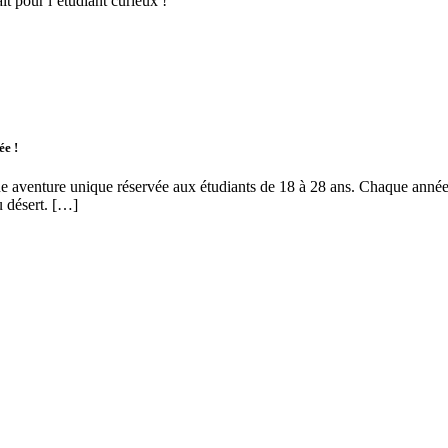
it pour l’étudiant curieux !
ée !
 aventure unique réservée aux étudiants de 18 à 28 ans. Chaque année,
u désert. […]