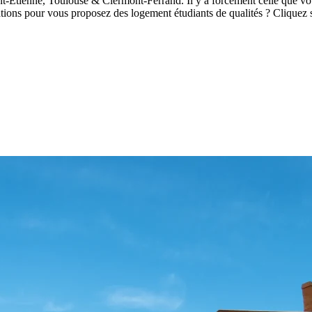
int-Étienne, Toulouse & Clermont-Ferrand. Il y a forcément celle que v
tions pour vous proposez des logement étudiants de qualités ? Cliquez 